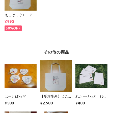
えこばっぐＬ アウ
トレット
¥990
50%OFF
その他の商品
はーとばっぢ
【受注生産】えこば
れたーせっと ゆう
っぐ（生地色：ナチ
びんまん
¥380
¥2,980
¥400
ュラル）