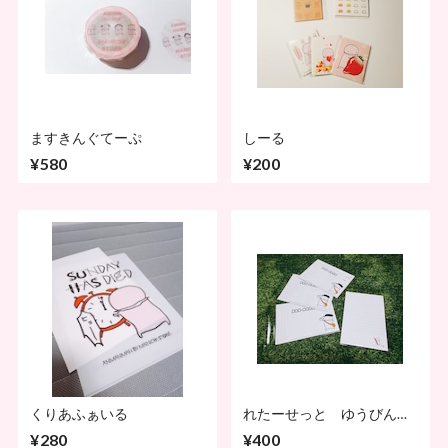
ますきんぐてーぷ
しーる
¥580
¥200
くりあふぁいる
れたーせっと ゆうびんま
ん
¥280
¥400