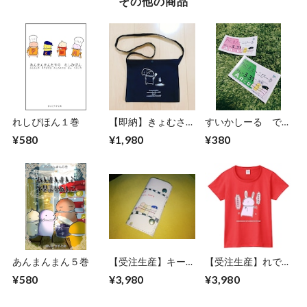
その他の商品
れしぴほん１巻
【即納】きょむさこ
すいかしーる でん
っちゅ
しゃまん
¥580
¥1,980
¥380
あんまんまん５巻
【受注生産】キーケ
【受注生産】れでぃ
ース（本革）
ーすていちゃつ
¥580
¥3,980
¥3,980