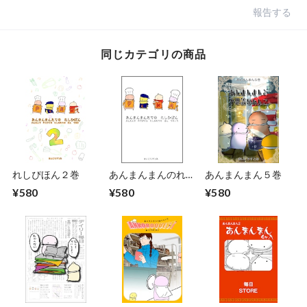
報告する
同じカテゴリの商品
れしぴほん２巻
あんまんまんのれし
あんまんまん５巻
ぴほん（ＰＤＦダウ
¥580
¥580
¥580
ンロード販売）