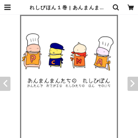
れしぴほん１巻 | あんまんまんしょっぷ