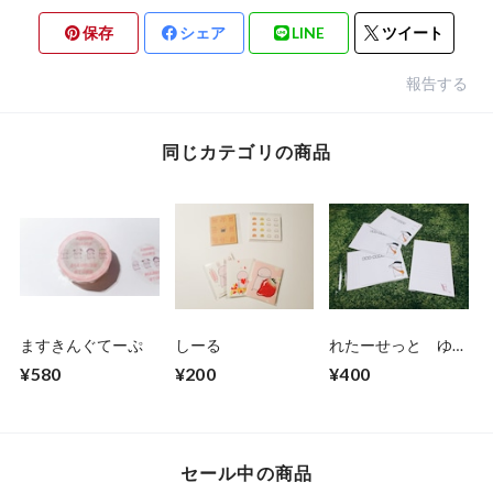
保存
シェア
LINE
ツイート
報告する
同じカテゴリの商品
ますきんぐてーぷ
しーる
れたーせっと ゆう
びんまん
¥580
¥200
¥400
セール中の商品