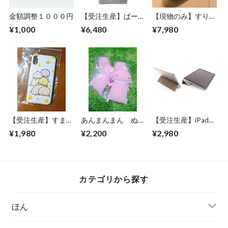
金額調整１０００円
【受注生産】ぱーか
【現物のみ】すりっ
ー
ぽん 全面ぺいんと
¥1,000
¥6,480
¥7,980
【受注生産】すまほ
あんまんまん ぬい
【受注生産】iPadケ
けーす 通常ぷらん
ぐるみもちもちぱす
ース（手帳型・ハー
¥1,980
¥2,200
¥2,980
けーす
ドケース）
カテゴリから探す
ほん