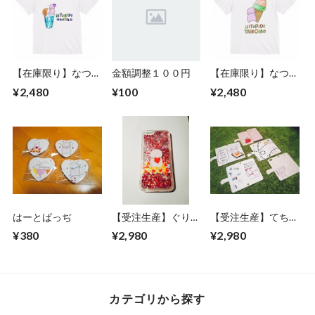
【在庫限り】なつて
金額調整１００円
【在庫限り】なつて
いちゃつ そーだま
いちゃつ あいすま
¥2,480
¥100
¥2,480
ん
ん
はーとばっぢ
【受注生産】ぐりっ
【受注生産】てちょ
たーすまほけーす
うがたすまほけーす
¥380
¥2,980
¥2,980
カテゴリから探す