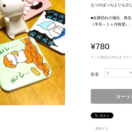
なつのばっぢよりも少
■在庫切れの場合、再
（半月～１ヶ月程度）
¥780
※この商品は100点までの
数量
通報する