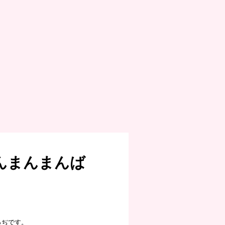
んまんまんば
っぢです。