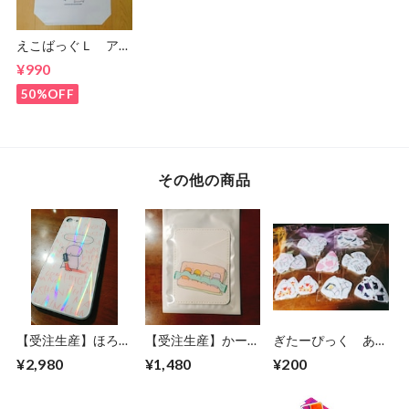
えこばっぐＬ アウ
トレット
¥990
50%OFF
その他の商品
【受注生産】ほろぐ
【受注生産】かーど
ぎたーぴっく あそ
らむはいぶりっどが
ぽけっと
ーと
¥2,980
¥1,480
¥200
らすけーす