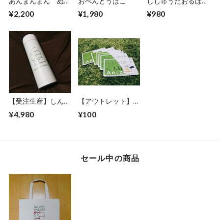
あんまんまん ぬい
おべんとうばこ
ししゅうたおるはん
ぐるみもちもちぱす
かち
¥2,200
¥1,980
¥980
けーす
【受注生産】しんく
【アウトレット】す
うぼとるすいとう
いかしーる でんし
¥4,980
¥100
ゃまん
セール中の商品