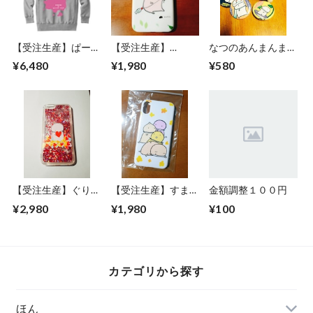
【受注生産】ぱーか
【受注生産】
なつのあんまんまん
ー
iPhoneそふとけー
ばっぢ
¥6,480
¥1,980
¥580
す
【受注生産】ぐりっ
【受注生産】すまほ
金額調整１００円
たーすまほけーす
けーす 通常ぷらん
¥2,980
¥1,980
¥100
カテゴリから探す
ほん