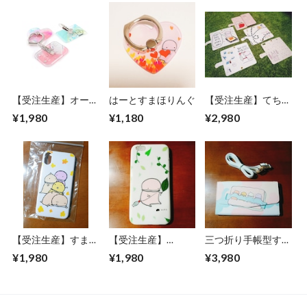
【受注生産】オーダ
はーとすまほりんぐ
【受注生産】てちょ
ーすまほりんぐ
うがたすまほけーす
¥1,980
¥1,180
¥2,980
【受注生産】すまほ
【受注生産】
三つ折り手帳型すま
けーす 通常ぷらん
iPhoneそふとけー
ほけーす
¥1,980
¥1,980
¥3,980
す