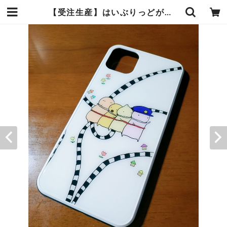
【受注生産】はいぶりっどがらすけーす | あんまんまんしょっぷ