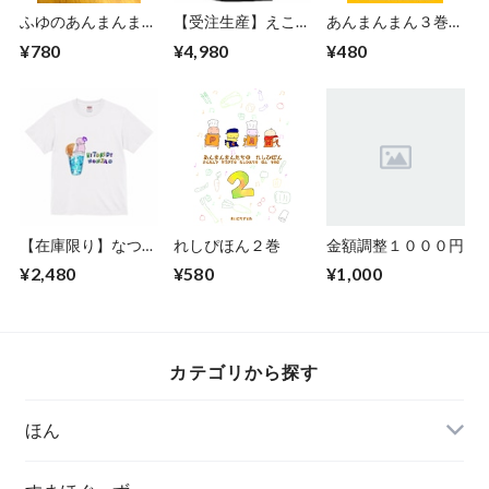
ふゆのあんまんまん
【受注生産】えこば
あんまんまん３巻り
ばっぢ
っぐＬサイズ（濃色
らいと
¥780
¥4,980
¥480
生地）
【在庫限り】なつて
れしぴほん２巻
金額調整１０００円
いちゃつ そーだま
¥2,480
¥580
¥1,000
ん
カテゴリから探す
ほん