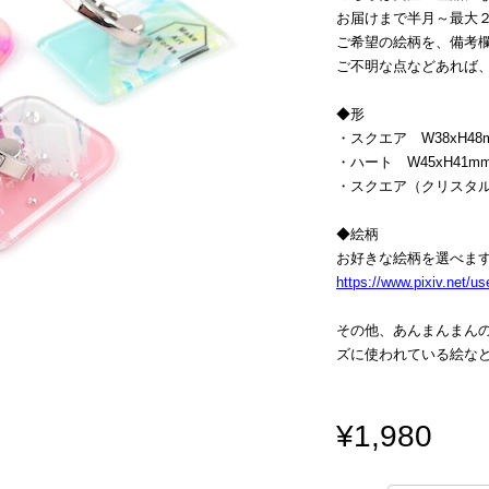
お届けまで半月～最大
ご希望の絵柄を、備考
ご不明な点などあれば
◆形
・スクエア W38xH48
・ハート W45xH41m
・スクエア（クリスタル付
◆絵柄
お好きな絵柄を選べま
https://www.pixiv.net/u
その他、あんまんまんのt
ズに使われている絵な
¥1,980