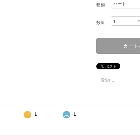
種類
数量
通報する
5
1
1