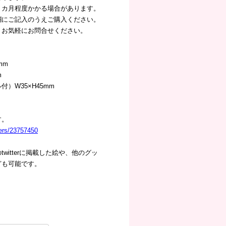
２カ月程度かかる場合があります。
欄にご記入のうえご購入ください。
、お気軽にお問合せください。
mm
m
）W35×H45mm
す。
sers/23757450
witterに掲載した絵や、他のグッ
ども可能です。