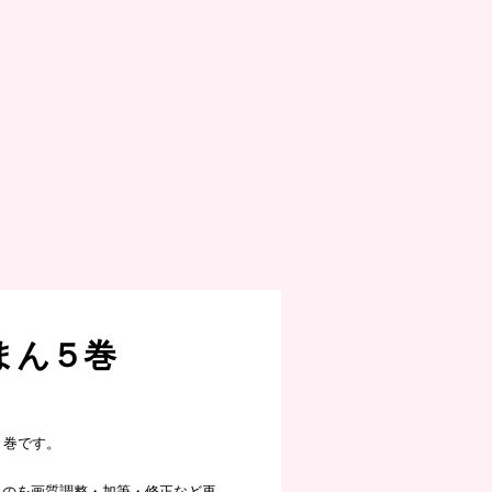
まん５巻
５巻です。
したものを画質調整・加筆・修正など再