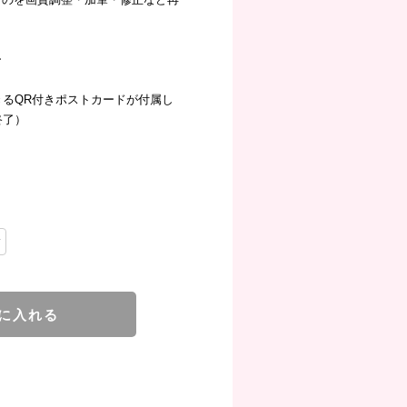
ー
きるQR付きポストカードが付属し
終了）