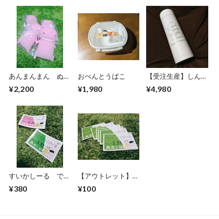
あんまんまん ぬい
おべんとうばこ
【受注生産】しんく
ぐるみもちもちぱす
うぼとるすいとう
¥2,200
¥1,980
¥4,980
けーす
すいかしーる でん
【アウトレット】す
しゃまん
いかしーる でんし
¥380
¥100
ゃまん