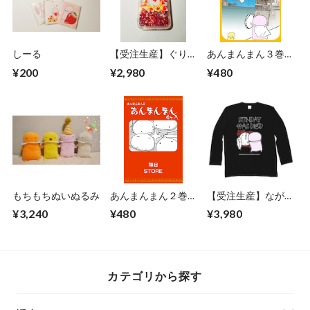
しーる
【受注生産】ぐりっ
あんまんまん３巻り
たーすまほけーす
らいと
¥200
¥2,980
¥480
もちもちぬいぬるみ
あんまんまん２巻
【受注生産】ながそ
（第6版）
でていちゃつ
¥3,240
¥480
¥3,980
カテゴリから探す