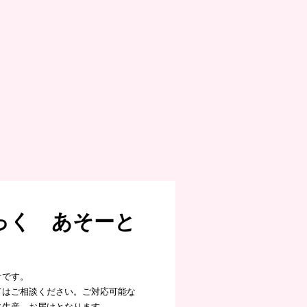
っく あそーと
けです。
てはご相談ください。ご対応可能な
に生産、お届けとなります。